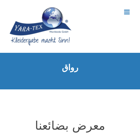
Ski
t
conten
رواق
معرض بضائعنا