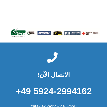
الاتصال الآن!
5924-2994162 49+
Yara-Tex Worldwide GmbH