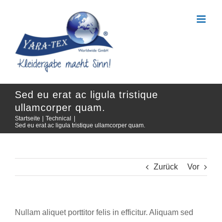
Zum
Inhalt
springen
Sed eu erat ac ligula tristique
ullamcorper quam.
Startseite
Technical
Sed eu erat ac ligula tristique ullamcorper quam.
Zurück
Vor
Nullam aliquet porttitor felis in efficitur. Aliquam sed