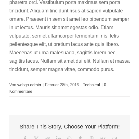
pharetra orci. Vestibulum porta maximus sem porta
tincidunt. Aliquam tincidunt risus at sapien vulputate
ornare. Praesent in sem sit amet leo bibendum semper
in ut lectus. Mauris sit amet egestas odio. Etiam
vulputate, sem et ullamcorper fermentum, nisl felis
pellentesque elit, ut pretium lacus ante quis libero.
Maecenas ut urna malesuada, sagittis lorem nec,
sagittis lacus. Nullam sit amet dui elit. Nullam et massa
tincidunt, semper magna vitae, commodo purus.
Von
webgo-admin
|
Februar 28th, 2016
|
Technical
|
0
Kommentare
Share This Story, Choose Your Platform!
Facebook
X
Reddit
LinkedIn
WhatsApp
Tumblr
Pinterest
Vk
E-