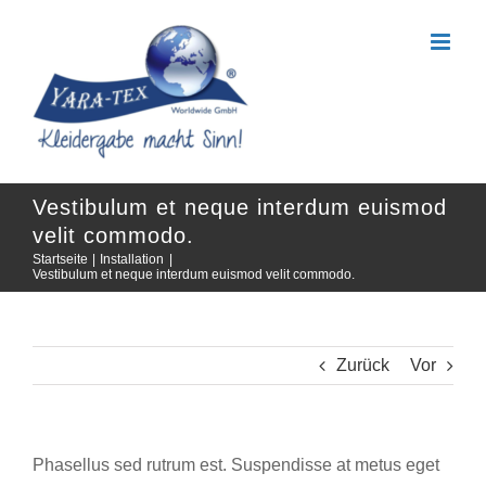
Zum
Inhalt
springen
Vestibulum et neque interdum euismod
velit commodo.
Startseite
Installation
Vestibulum et neque interdum euismod velit commodo.
Zurück
Vor
Phasellus sed rutrum est. Suspendisse at metus eget